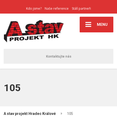
Kdo jsme?
Naše reference
Stálí partneři
MENU
Kontaktujte nás
105
A stav projekt Hradec Králové
105