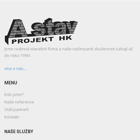
Jsme rodinná stavební firma a naše načerpané zkušenosti sahají až
do roku 1990.
více o nás...
MENU
Kdo jsme?
Naše reference
Stálí partneři
Kontakt
NAŠE SLUŽBY