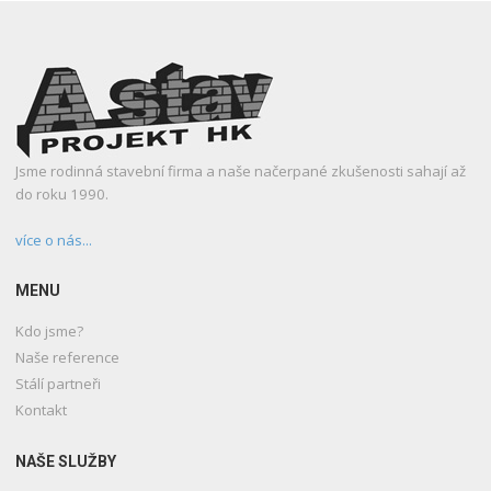
Jsme rodinná stavební firma a naše načerpané zkušenosti sahají až
do roku 1990.
více o nás...
MENU
Kdo jsme?
Naše reference
Stálí partneři
Kontakt
NAŠE SLUŽBY