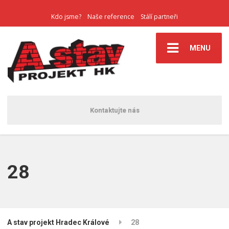
Kdo jsme?
Naše reference
Stálí partneři
MENU
Kontaktujte nás
28
A stav projekt Hradec Králové
28