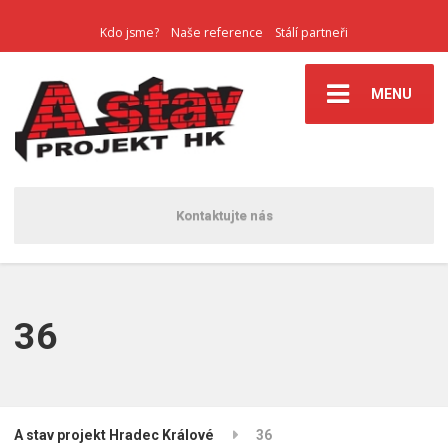
Kdo jsme?
Naše reference
Stálí partneři
MENU
Kontaktujte nás
36
A stav projekt Hradec Králové
36