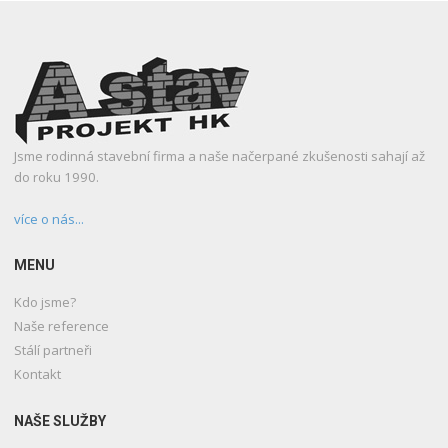
Jsme rodinná stavební firma a naše načerpané zkušenosti sahají až
do roku 1990.
více o nás...
MENU
Kdo jsme?
Naše reference
Stálí partneři
Kontakt
NAŠE SLUŽBY