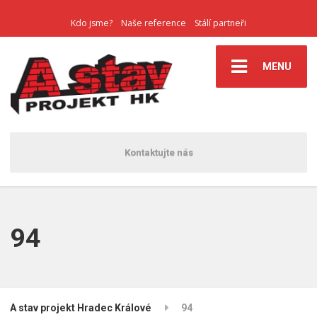
Kdo jsme?
Naše reference
Stálí partneři
MENU
Kontaktujte nás
94
A stav projekt Hradec Králové
94