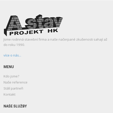
Jsme rodinná stavební firma a naše načerpané zkušenosti sahají až
do roku 1990.
více o nás...
MENU
Kdo jsme?
Naše reference
Stálí partneři
Kontakt
NAŠE SLUŽBY