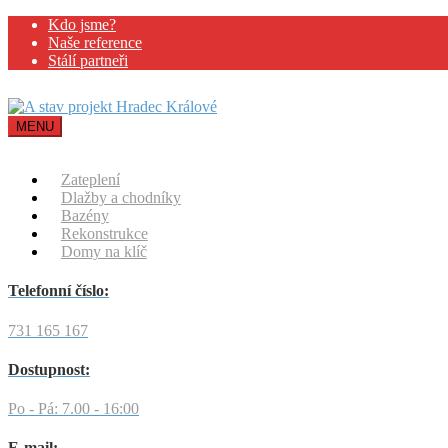
Kdo jsme?
Naše reference
Stálí partneři
MENU
Zateplení
Dlažby a chodníky
Bazény
Rekonstrukce
Domy na klíč
Telefonní číslo:
731 165 167
Dostupnost:
Po - Pá: 7.00 - 16:00
E-mail: