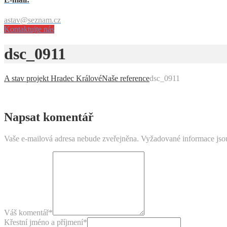
astav@seznam.cz
Kontaktujte nás
dsc_0911
A stav projekt Hradec Králové
Naše reference
dsc_0911
Napsat komentář
Vaše e-mailová adresa nebude zveřejněna.
Vyžadované informace js
Váš komentář
*
Křestní jméno a příjmení
*