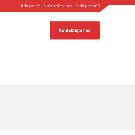
Kdo jsme?
Naše reference
Stálí partneři
Kontaktujte nás