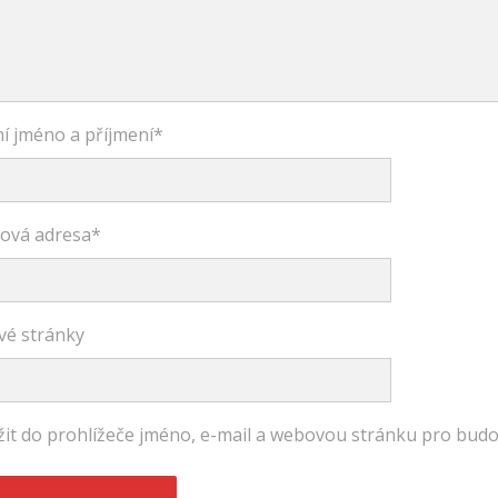
í jméno a příjmení
*
lová adresa
*
é stránky
žit do prohlížeče jméno, e-mail a webovou stránku pro bud