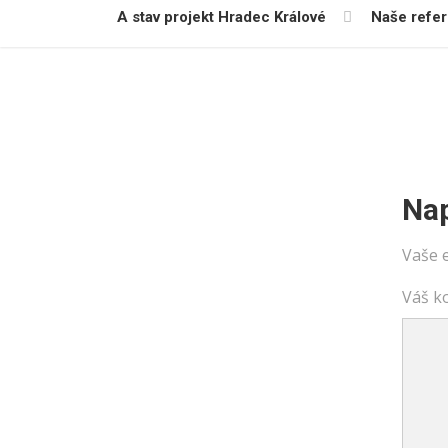
A stav projekt Hradec Králové
Naše refe
Na
Vaše 
Váš k