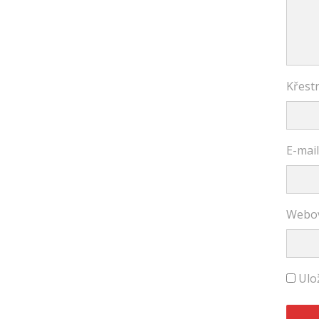
Křestn
E-mai
Webov
Ulo