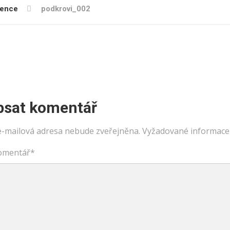
rence
podkrovi_002
psat komentář
e-mailová adresa nebude zveřejněna.
Vyžadované informace
omentář
*