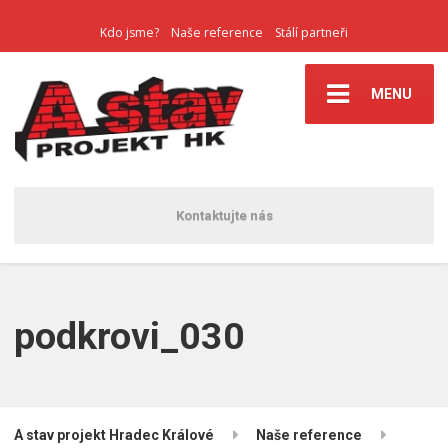
Kdo jsme?
Naše reference
Stálí partneři
MENU
Kontaktujte nás
podkrovi_030
A stav projekt Hradec Králové
Naše reference