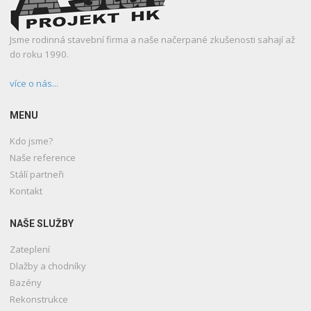
Jsme rodinná stavební firma a naše načerpané zkušenosti sahají až
do roku 1990.
více o nás...
MENU
Kdo jsme?
Naše reference
Stálí partneři
Kontakt
NAŠE SLUŽBY
Zateplení
Dlažby a chodníky
Bazény
Rekonstrukce