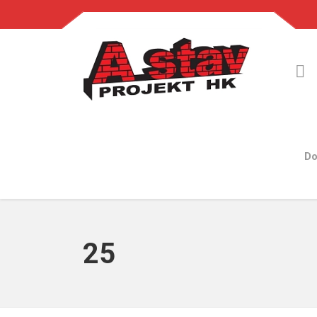
Do
25