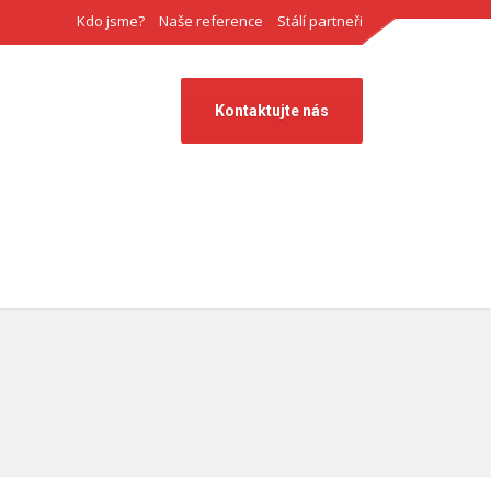
Kdo jsme?
Naše reference
Stálí partneři
Kontaktujte nás