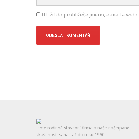
Uložit do prohlížeče jméno, e-mail a we
Jsme rodinná stavební firma a naše načerpané
zkušenosti sahají až do roku 1990.