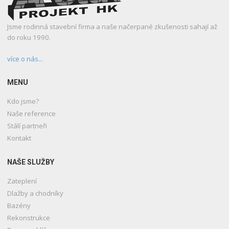
Jsme rodinná stavební firma a naše načerpané zkušenosti sahají až
do roku 1990.
více o nás...
MENU
Kdo jsme?
Naše reference
Stálí partneři
Kontakt
NAŠE SLUŽBY
Zateplení
Dlažby a chodníky
Bazény
Rekonstrukce