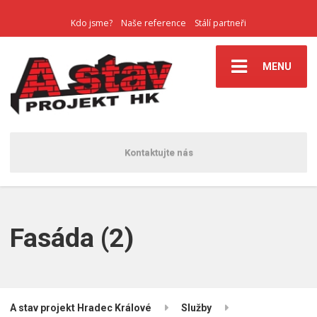
Kdo jsme?
Naše reference
Stálí partneři
MENU
Kontaktujte nás
Fasáda (2)
A stav projekt Hradec Králové
Služby