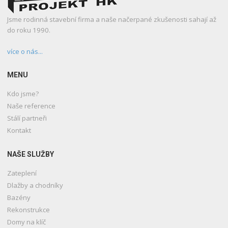
Jsme rodinná stavební firma a naše načerpané zkušenosti sahají až
do roku 1990.
více o nás...
MENU
Kdo jsme?
Naše reference
Stálí partneři
Kontakt
NAŠE SLUŽBY
Zateplení
Dlažby a chodníky
Bazény
Rekonstrukce
Domy na klíč