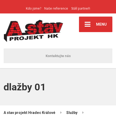
Kdo jsme?
Naše reference
Stálí partneři
MENU
Kontaktujte nás
dlažby 01
A stav projekt Hradec Králové
Služby