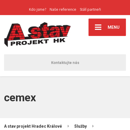
Kdo jsme?
Naše reference
Stálí partneři
MENU
Kontaktujte nás
cemex
A stav projekt Hradec Králové
Služby