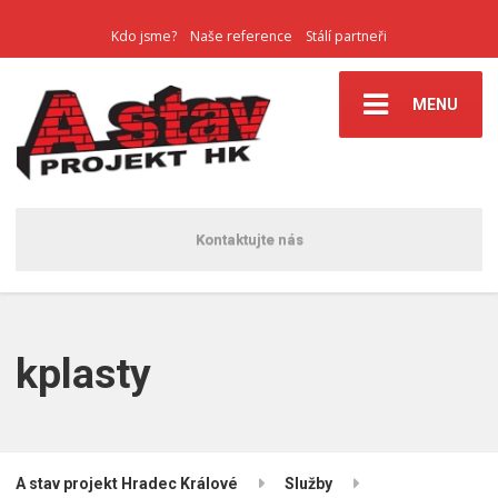
Kdo jsme?
Naše reference
Stálí partneři
MENU
Kontaktujte nás
kplasty
A stav projekt Hradec Králové
Služby