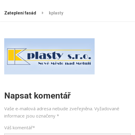
Zateplení fasád
kplasty
Napsat komentář
Vaše e-mailová adresa nebude zveřejněna.
Vyžadované
informace jsou označeny
*
Váš komentář
*